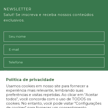
NEWSLETTER
Salut! Se inscreva e receba nossos conteúdos
exclusivos.
De acordo com a Lei 13.709, Lei Geral de Proteção de Dados, o
propósito da coleta dos seus dados é apenas para fins de
atendimento e recebimento de informações sobre serviços deste
site.
Política de privacidade
Usamos cookies em nosso site para fornecer a
experiência mais relevante, lembrando suas
preferências e visitas repetidas. Ao clicar em “Aceitar
todos”, você concorda com o uso de TODOS os
cookies. No entanto, você pode visitar "Configurações
de cookies" para fornecer um consentimento